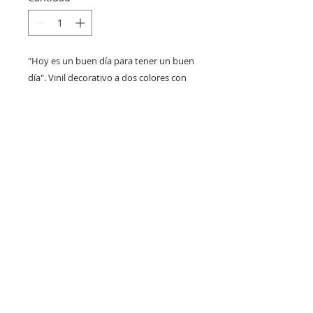
"Hoy es un buen día para tener un buen
día". Vinil decorativo a dos colores con
mensaje positivo. Ideal para cualquier
tipo de espacio.
Código
C133