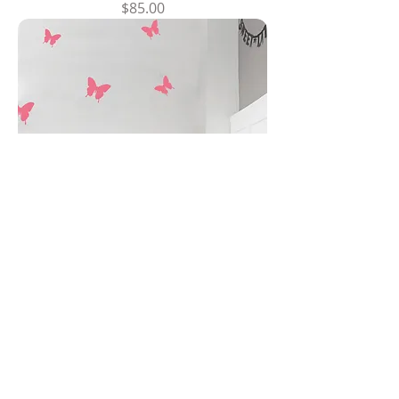
Precio
$85.00
Mariposas
Precio
$85.00