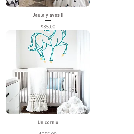
Jaula y aves II
Precio
$85.00
Unicornio
Precio
$255.00