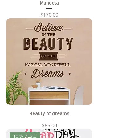
Mandela
Precio
$170.00
Beauty of dreams
Precio
$85.00
10 % DESC.