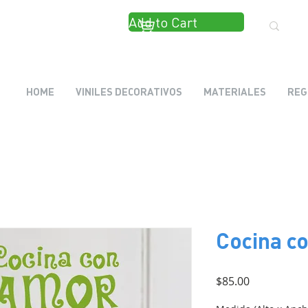
Add to Cart
HOME
VINILES DECORATIVOS
MATERIALES
REG
Cocina c
Precio
$85.00