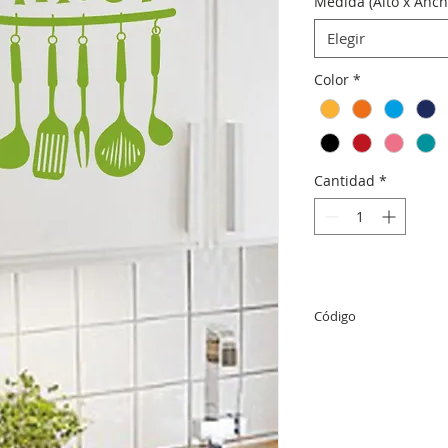
Medida (Alto x Anch
Elegir
Color
*
Cantidad
*
Código
C188