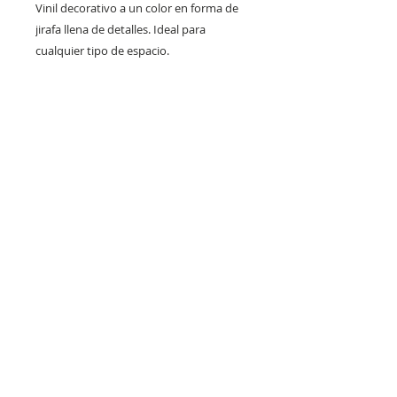
Vinil decorativo a un color en forma de
jirafa llena de detalles. Ideal para
cualquier tipo de espacio.
Código
M169
Detalle metálico
Este vinil puede llevar un detalle
decorativo en color oro o plata. El
área que ocupa el detalle puede
apreciarse en la segunda imagen.
2022 by Universal Book Binding · Since 1962
Rediseñada por
Lugardo Benitez