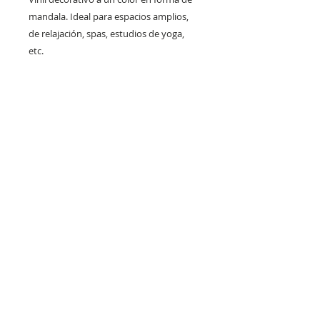
mandala. Ideal para espacios amplios,
de relajación, spas, estudios de yoga,
etc.
Código
M113
Detalle metálico
Este vinil puede llevar un detalle
decorativo en color oro o plata. El
área que ocupa el detalle puede
apreciarse en la segunda imagen.
2022 by Universal Book Binding · Since 1962