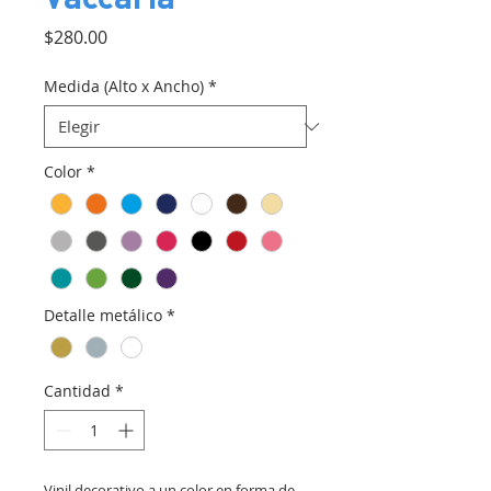
Precio
$280.00
Medida (Alto x Ancho)
*
Color
*
Detalle metálico
*
Cantidad
*
Vinil decorativo a un color en forma de